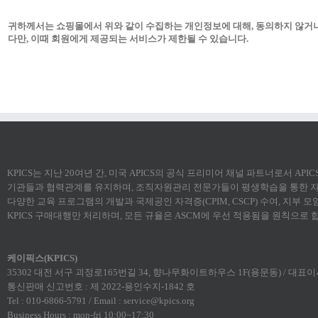
귀하께서는 쇼핑몰에서 위와 같이 수집하는 개인정보에 대해, 동의하지 않거
다만, 이때 회원에게 제공되는 서비스가 제한될 수 있습니다.
KPICS는 지난 20여년 간, 미국 APICS의 공식 프리미어 채널 파트너로서 AP
기관들과 협력관계를 유지하며, 조직자원관리 전문가들이 평생학습을 통한 자
다양한 교육 프로그램의 개발과 국제공인 자격증(CPIM, CSCP) 수여, 지부 
KPICS 구매대행만 처리하며, 모든 규율은 ASCM에 우선 적용됨을 원칙으로 
케이픽스(KPICS)
35302 대전 서구 괴정로165번길 34, 향나무화이트하우스 1F(용문동) / 대표이사:
통신판매 신고번호 : 제 2022-용인수지-1842 호
Tel : 010-6866-5791 / Email : service@kpics.org
Business Hours : mon-fri 10:00~17:30