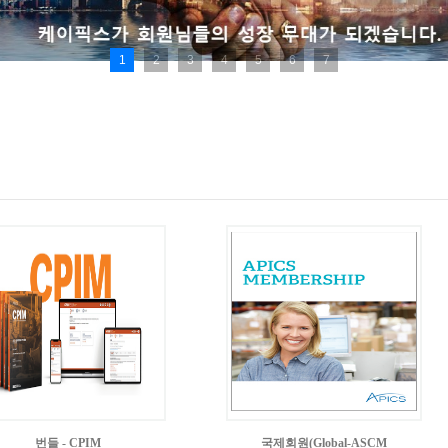
1
2
3
4
5
6
7
번들 - CPIM
국제회원(Global-ASCM