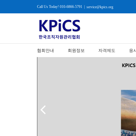
Call Us Today! 010-6866-5791
|
service@kpics.org
협회안내
회원정보
자격제도
응
