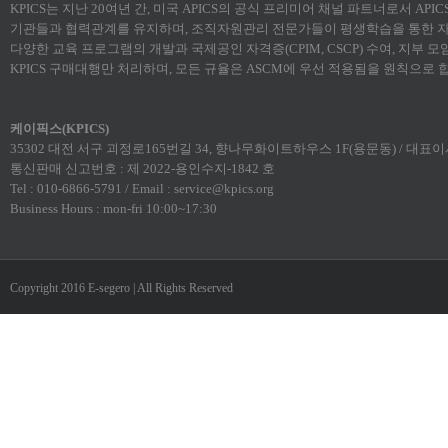
KPICS는 지난 20여년 간, 미국 APICS의 공식 프리미어 채널 파트너로서 AP
기관들과 협력관계를 유지하며, 조직자원관리 전문가들이 평생학습을 통한 자
다양한 교육 프로그램의 개발과 국제공인 자격증(CPIM, CSCP) 수여, 지부 
KPICS 구매대행만 처리하며, 모든 규율은 ASCM에 우선 적용됨을 원칙으로 
케이픽스(KPICS)
35302 대전 서구 괴정로165번길 34, 향나무화이트하우스 1F(용문동) / 대표이사:
통신판매 신고번호 : 제 2022-용인수지-1842 호
Tel : 010-6866-5791 / Email : service@kpics.org
Business Hours : mon-fri 10:00~17:30
Copyright 2016 E-segero | All Rights Reserved