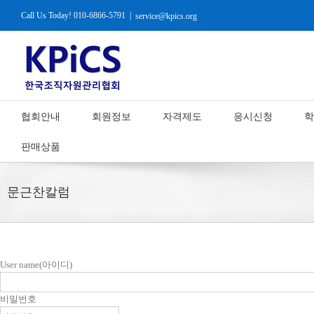
Call Us Today! 010-6866-5791
|
service@kpics.org
협회안내
회원정보
자격제도
응시신청
학
판매상품
문근찬칼럼
User name(아이디)
비밀번호