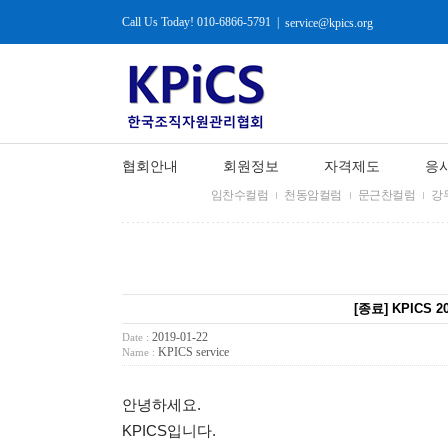
Call Us Today! 010-6866-5791
|
service@kpics.org
협회안내
회원정보
자격제도
응
임찬수컬럼
천동암컬럼
문근찬컬럼
강
[종료] KPICS
2019-01-22
Date :
KPICS service
Name :
안녕하세요.
KPICS입니다.