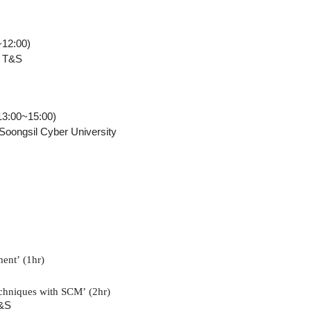
~12:00)
g T&S
13:00~15:00)
 Soongsil Cyber University
ment
’
(1hr)
echniques with SCM
’
(2hr)
T&S