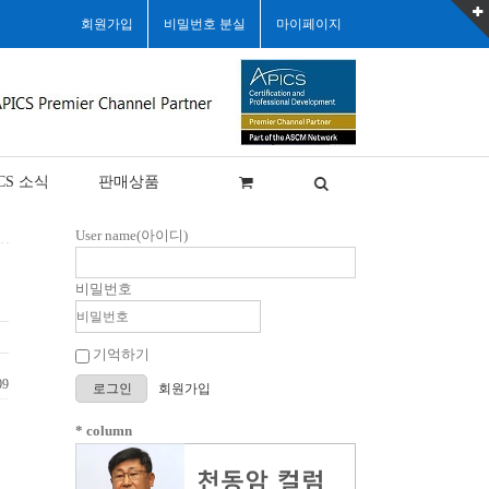
회원가입
비밀번호 분실
마이페이지
CS 소식
판매상품
User name(아이디)
비밀번호
기억하기
09
로그인
회원가입
* column