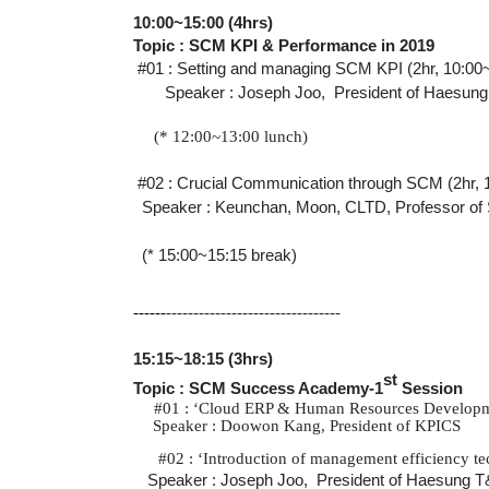
10:00~15:00 (4hrs)
Topic : SCM KPI & Performance in 2019
#01 : Setting and managing SCM KPI (2hr, 10:00
Speaker : Joseph Joo, President of Haesun
(* 12:00~13:00 lunch)
#02 : Crucial Communication through SCM (2hr, 
Speaker : Keunchan, Moon, CLTD,
Professor of
(* 15:00~15:15 break)
------
-
-------------------------------
15:15~18:15 (3hrs)
st
Topic : SCM Success Academy-1
Session
#01 :
‘
Cloud ERP & Human Resources Develop
Speaker : Doowon Kang, President of KPICS
#02 :
‘
Introduction of management efficiency t
Speaker : Joseph Joo, President of Haesung 