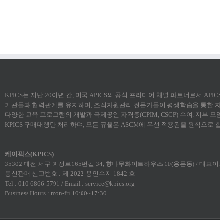
KPICS는 지난 20여년 간, 미국 APICS의 공식 프리미어 채널 파트너로서 AP
기관들과 협력관계를 유지하며, 조직자원관리 전문가들이 평생학습을 통한 자
다양한 교육 프로그램의 개발과 국제공인 자격증(CPIM, CSCP) 수여, 지부 
KPICS 구매대행만 처리하며, 모든 규율은 ASCM에 우선 적용됨을 원칙으로 
케이픽스(KPICS)
35302 대전 서구 괴정로165번길 34, 향나무화이트하우스 1F(용문동) / 대표이사:
통신판매 신고번호 : 제 2022-용인수지-1842 호
Tel : 010-6866-5791 / Email : service@kpics.org
Business Hours : mon-fri 10:00~17:30