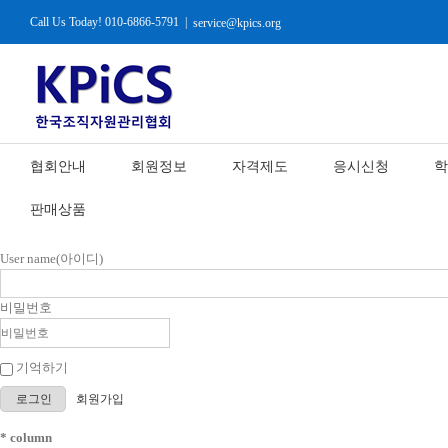
Call Us Today! 010-6866-5791
|
service@kpics.org
협회안내
회원정보
자격제도
응시신청
학
판매상품
User name(아이디)
비밀번호
기억하기
로그인
회원가입
* column