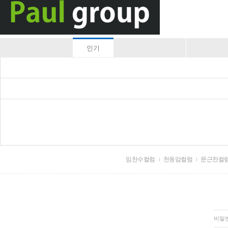
인기
임찬수컬럼
천동암컬럼
문근찬컬
비밀