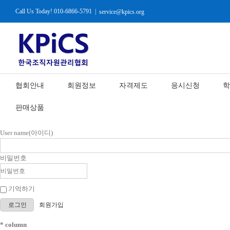
Call Us Today! 010-6866-5791
|
service@kpics.org
협회안내
회원정보
자격제도
응시신청
학
판매상품
User name(아이디)
비밀번호
기억하기
로그인
회원가입
* column