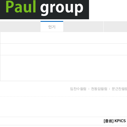
인기
임찬수컬럼
천동암컬럼
문근찬컬
[종료] KPIC