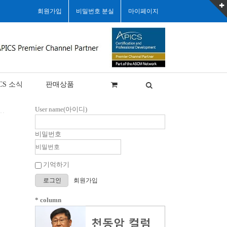
회원가입
비밀번호 분실
마이페이지
CS 소식
판매상품
User name(아이디)
비밀번호
기억하기
로그인
회원가입
* column