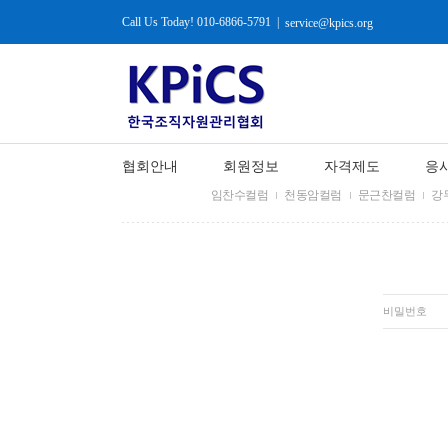
Call Us Today! 010-6866-5791
|
service@kpics.org
협회안내
회원정보
자격제도
응
임찬수컬럼
천동암컬럼
문근찬컬럼
강
비밀번호