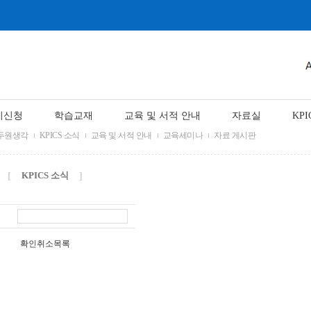
시신청
학습교재
교육 및 서적 안내
자료실
KPI
두원생각
KPICS 소식
교육 및 서적 안내
교육세미나
자료 게시판
KPICS 소식
[
]
확인
취소
목록